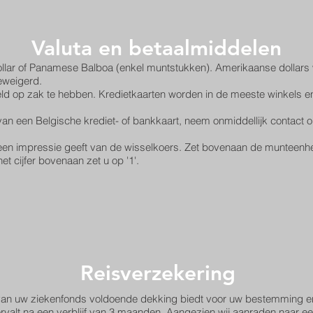
Valuta en betaalmiddelen
lar of Panamese Balboa (enkel muntstukken). Amerikaanse dollars 
eweigerd.
d op zak te hebben. Kredietkaarten worden in de meeste winkels en
de van een Belgische krediet- of bankkaart, neem onmiddellijk contact
u een impressie geeft van de wisselkoers. Zet bovenaan de munteenh
 cijfer bovenaan zet u op '1'.
Reisverzekering
 van uw ziekenfonds voldoende dekking biedt voor uw bestemming e
valt na een verblijf van 3 maanden. Aangezien wij aanraden naar ee