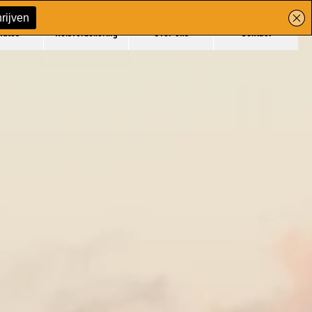
mules
Reisverzekering
Over ons
Contact