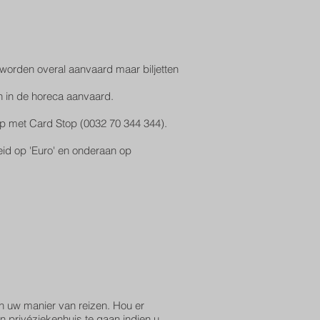
worden overal aanvaard maar biljetten
 in de horeca aanvaard.
 op met Card Stop (0032 70 344 344).
eid op 'Euro' en onderaan op
n uw manier van reizen. Hou er
n privéziekenhuis te gaan indien u