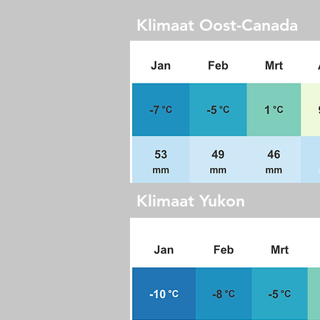
Klimaat Oost-Canada
Klimaat Yukon