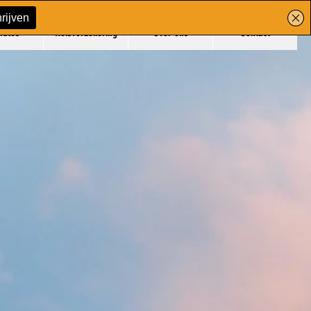
mules
Reisverzekering
Over ons
Contact